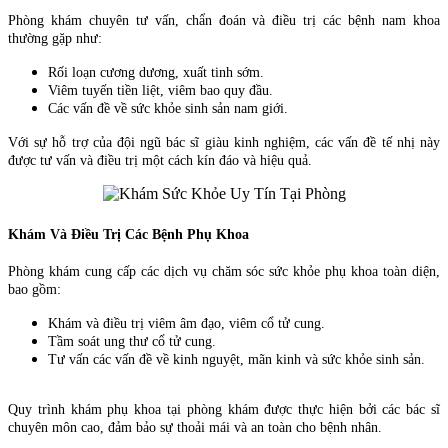
Phòng khám chuyên tư vấn, chẩn đoán và điều trị các bệnh nam khoa
thường gặp như:
Rối loạn cương dương, xuất tinh sớm.
Viêm tuyến tiền liệt, viêm bao quy đầu.
Các vấn đề về sức khỏe sinh sản nam giới.
Với sự hỗ trợ của đội ngũ bác sĩ giàu kinh nghiệm, các vấn đề tế nhị này
được tư vấn và điều trị một cách kín đáo và hiệu quả.
Khám Và Điều Trị Các Bệnh Phụ Khoa
Phòng khám cung cấp các dịch vụ chăm sóc sức khỏe phụ khoa toàn diện,
bao gồm:
Khám và điều trị viêm âm đạo, viêm cổ tử cung.
Tầm soát ung thư cổ tử cung.
Tư vấn các vấn đề về kinh nguyệt, mãn kinh và sức khỏe sinh sản.
Quy trình khám phụ khoa tại phòng khám được thực hiện bởi các bác sĩ
chuyên môn cao, đảm bảo sự thoải mái và an toàn cho bệnh nhân.