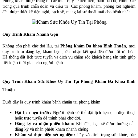
Phòng khám được trang bị các thiết bị y tế tiên tiến, đảm bảo độ chính xác
trong quá trình chẩn đoán và điều trị. Các phòng khám, phòng xét nghiệm
đều được thiết kế tiện nghi, sạch sẽ, mang lại sự thoải mái cho bệnh nhân.
Quy Trình Khám Nhanh Gọn
Không còn phải chờ đợi lâu, tại
Phòng khám Đa khoa Bình Thuận
, mọi
quy trình từ đăng ký, khám bệnh, đến nhận kết quả đều được tối ưu hóa.
Hệ thống đặt lịch trực tuyến và dịch vụ chăm sóc khách hàng tận tình giúp
tiết kiệm thời gian cho người bệnh.
Quy Trình Khám Sức Khỏe Uy Tín Tại Phòng Khám Đa Khoa Bình
Thuận
Dưới đây là quy trình khám bệnh chuẩn tại phòng khám:
Đặt lịch hẹn trước:
Người bệnh có thể đặt lịch hẹn qua điện thoại
hoặc trực tuyến để tránh phải chờ đợi.
Đăng ký và nhận phiếu khám:
Khi đến, bạn sẽ được hướng dẫn
đăng ký và nhận phiếu khám nhanh chóng.
Khám và thực hiện xét nghiệm:
Tùy vào tình trạng sức khỏe, bác