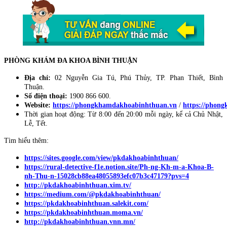
PHÒNG KHÁM ĐA KHOA BÌNH THUẬN
Địa chỉ:
02 Nguyễn Gia Tú, Phú Thủy, TP. Phan Thiết, Bình
Thuận.
Số điện thoại:
1900 866 600.
Website:
https://phongkhamdakhoabinhthuan.vn
/
https://phon
Thời gian hoạt động: Từ 8:00 đến 20:00 mỗi ngày, kể cả Chủ Nhật,
Lễ, Tết.
Tìm hiểu thêm:
https://sites.google.com/view/pkdakhoabinhthuan/
https://rural-detective-f1e.notion.site/Ph-ng-Kh-m-a-Khoa-B-
nh-Thu-n-15028cb88ea48055893efc07b3c47179?pvs=4
http://pkdakhoabinhthuan.xim.tv/
https://medium.com/@pkdakhoabinhthuan/
https://pkdakhoabinhthuan.salekit.com/
https://pkdakhoabinhthuan.moma.vn/
http://pkdakhoabinhthuan.vnn.mn/