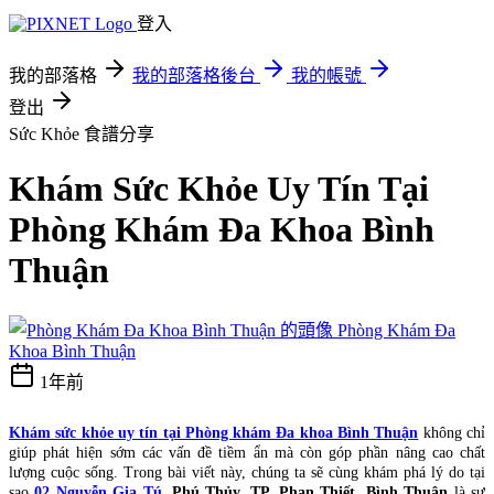
登入
我的部落格
我的部落格後台
我的帳號
登出
Sức Khỏe
食譜分享
Khám Sức Khỏe Uy Tín Tại
Phòng Khám Đa Khoa Bình
Thuận
Phòng Khám Đa
Khoa Bình Thuận
1年前
Khám sức khỏe uy tín tại Phòng khám Đa khoa Bình Thuận
không chỉ
giúp phát hiện sớm các vấn đề tiềm ẩn mà còn góp phần nâng cao chất
lượng cuộc sống. Trong bài viết này, chúng ta sẽ cùng khám phá lý do tại
sao
02 Nguyễn Gia Tú
, Phú Thủy, TP. Phan Thiết, Bình Thuận
là sự