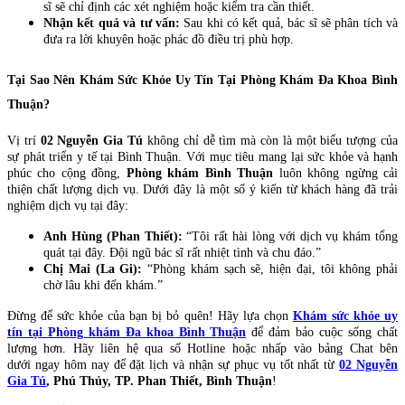
sĩ sẽ chỉ định các xét nghiệm hoặc kiểm tra cần thiết.
Nhận kết quả và tư vấn:
Sau khi có kết quả, bác sĩ sẽ phân tích và
đưa ra lời khuyên hoặc phác đồ điều trị phù hợp.
Tại Sao Nên Khám Sức Khỏe Uy Tín Tại Phòng Khám Đa Khoa Bình
Thuận?
Vị trí
02 Nguyễn Gia Tú
không chỉ dễ tìm mà còn là một biểu tượng của
sự phát triển y tế tại Bình Thuận. Với mục tiêu mang lại sức khỏe và hạnh
phúc cho cộng đồng,
Phòng khám Bình Thuận
luôn không ngừng cải
thiện chất lượng dịch vụ. Dưới đây là một số ý kiến từ khách hàng đã trải
nghiệm dịch vụ tại đây:
Anh Hùng (Phan Thiết):
“Tôi rất hài lòng với dịch vụ khám tổng
quát tại đây. Đội ngũ bác sĩ rất nhiệt tình và chu đáo.”
Chị Mai (La Gi):
“Phòng khám sạch sẽ, hiện đại, tôi không phải
chờ lâu khi đến khám.”
Đừng để sức khỏe của bạn bị bỏ quên! Hãy lựa chọn
Khám sức khỏe uy
tín tại Phòng khám Đa khoa Bình Thuận
để đảm bảo cuộc sống chất
lượng hơn. Hãy liên hệ qua số Hotline hoặc nhấp vào bảng Chat bên
dưới ngay hôm nay để đặt lịch và nhận sự phục vụ tốt nhất từ
02 Nguyễn
Gia Tú
, Phú Thủy, TP. Phan Thiết, Bình Thuận
!