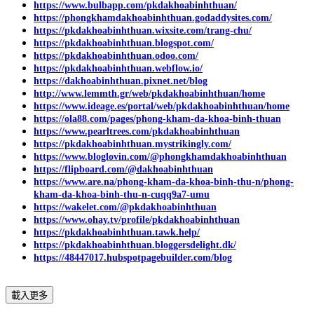
https://www.bulbapp.com/pkdakhoabinhthuan/
https://phongkhamdakhoabinhthuan.godaddysites.com/
https://pkdakhoabinhthuan.wixsite.com/trang-chu/
https://pkdakhoabinhthuan.blogspot.com/
https://pkdakhoabinhthuan.odoo.com/
https://pkdakhoabinhthuan.webflow.io/
https://dakhoabinhthuan.pixnet.net/blog
http://www.lemmth.gr/web/pkdakhoabinhthuan/home
https://www.ideage.es/portal/web/pkdakhoabinhthuan/home
https://ola88.com/pages/phong-kham-da-khoa-binh-thuan
https://www.pearltrees.com/pkdakhoabinhthuan
https://pkdakhoabinhthuan.mystrikingly.com/
https://www.bloglovin.com/@phongkhamdakhoabinhthuan
https://flipboard.com/@dakhoabinhthuan
https://www.are.na/phong-kham-da-khoa-binh-thu-n/phong-
kham-da-khoa-binh-thu-n-cuqq9a7-umu
https://wakelet.com/@pkdakhoabinhthuan
https://www.ohay.tv/profile/pkdakhoabinhthuan
https://pkdakhoabinhthuan.tawk.help/
https://pkdakhoabinhthuan.bloggersdelight.dk/
https://48447017.hubspotpagebuilder.com/blog
載入更多