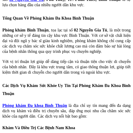
lựa chọn hàng đầu của nhiều người dân khu vực.
Tổng Quan Về Phòng Khám Đa Khoa Bình Thuận
Phòng khám Bình Thuận
, tọa lạc tại số
02 Nguyễn Gia Tú
, là một trong
những cơ sở y tế đáng tin cậy khu vực Bình Thuận. Với cơ sở vật chất hiện
đại và đội ngũ y bác sĩ giàu kinh nghiệm, phòng khám không chỉ cung cấp
các dịch vụ chăm sóc sức khỏe chất lượng cao mà còn đảm bảo sự hài lòng
của bệnh nhân thông qua quy trình phục vụ chuyên nghiệp.
Với vị trí thuận lợi giúp dễ dàng tiếp cận và thuận tiện cho việc di chuyển
của bệnh nhân. Đây là khu vực trung tâm, có giao thông thuận lợi, giúp tiết
kiệm thời gian di chuyển cho người dân trong và ngoài khu vực.
Các Dịch Vụ Khám Sức Khỏe Uy Tín Tại Phòng Khám Đa Khoa Bình
Thuận
Phòng khám Đa khoa Bình Thuận
là địa chỉ uy tín mang đến đa dạng
dịch vụ khám và điều trị chuyên sâu, đáp ứng mọi nhu cầu chăm sóc sức
khỏe của người dân. Các dịch vụ nổi bật bao gồm:
Khám Và Điều Trị Các Bệnh Nam Khoa