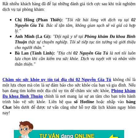
Rất nhiều khách hàng đã để lại những đánh giá tích cực sau khi trải nghiệm
dịch vụ tại phòng khám:
Chị Hồng (Phan Thiết):
"Tôi rất hài lòng với dịch vụ tại
02
Nguyễn Gia Tú
. Bác sĩ tận tâm, không gian sạch sẽ và giá cả hợp
lý."
Anh Minh (La Gi):
"Đội ngũ y tế tại
Phòng khám Đa khoa Bình
Thuận
thật sự chuyên nghiệp. Tôi sẽ tiếp tục tin tưởng và giới thiệu
cho người thân."
Bà Lan (Tánh Linh):
"Địa chỉ
02 Nguyễn Gia Tú
là nơi tôi luôn
lựa chọn khi cần kiểm tra sức khỏe. Dịch vụ tuyệt vời và nhân viên
thân thiện."
Chăm sóc sức khỏe uy tín tại địa chỉ 02 Nguyễn Gia Tú
không chỉ là
một lựa chọn mà còn là sự đảm bảo cho sức khỏe của bạn và gia đình. Nếu
bạn đang tìm kiếm một địa chỉ uy tín để chăm sóc sức khỏe,
Phòng khám
Đa khoa Bình Thuận
chính là nơi mang lại sự an tâm cho bạn trên hành
trình bảo vệ sức khỏe. Liên hệ qua
số Hotline
hoặc nhấp vào
bảng
Chat
bên dưới để được tư vấn cũng như hỗ trợ đặt lịch khám ngay hôm
nay!