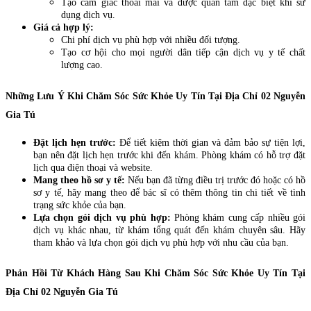
Tạo cảm giác thoải mái và được quan tâm đặc biệt khi sử
dụng dịch vụ.
Giá cả hợp lý:
Chi phí dịch vụ phù hợp với nhiều đối tượng.
Tạo cơ hội cho mọi người dân tiếp cận dịch vụ y tế chất
lượng cao.
Những Lưu Ý Khi Chăm Sóc Sức Khỏe Uy Tín Tại Địa Chỉ 02 Nguyễn
Gia Tú
Đặt lịch hẹn trước:
Để tiết kiệm thời gian và đảm bảo sự tiện lợi,
bạn nên đặt lịch hẹn trước khi đến khám. Phòng khám có hỗ trợ đặt
lịch qua điện thoại và website.
Mang theo hồ sơ y tế:
Nếu bạn đã từng điều trị trước đó hoặc có hồ
sơ y tế, hãy mang theo để bác sĩ có thêm thông tin chi tiết về tình
trạng sức khỏe của bạn.
Lựa chọn gói dịch vụ phù hợp:
Phòng khám cung cấp nhiều gói
dịch vụ khác nhau, từ khám tổng quát đến khám chuyên sâu. Hãy
tham khảo và lựa chọn gói dịch vụ phù hợp với nhu cầu của bạn.
Phản Hồi Từ Khách Hàng Sau Khi Chăm Sóc Sức Khỏe Uy Tín Tại
Địa Chỉ 02 Nguyễn Gia Tú