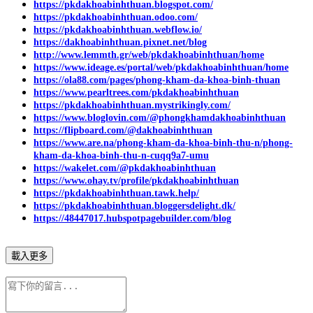
https://pkdakhoabinhthuan.blogspot.com/
https://pkdakhoabinhthuan.odoo.com/
https://pkdakhoabinhthuan.webflow.io/
https://dakhoabinhthuan.pixnet.net/blog
http://www.lemmth.gr/web/pkdakhoabinhthuan/home
https://www.ideage.es/portal/web/pkdakhoabinhthuan/home
https://ola88.com/pages/phong-kham-da-khoa-binh-thuan
https://www.pearltrees.com/pkdakhoabinhthuan
https://pkdakhoabinhthuan.mystrikingly.com/
https://www.bloglovin.com/@phongkhamdakhoabinhthuan
https://flipboard.com/@dakhoabinhthuan
https://www.are.na/phong-kham-da-khoa-binh-thu-n/phong-
kham-da-khoa-binh-thu-n-cuqq9a7-umu
https://wakelet.com/@pkdakhoabinhthuan
https://www.ohay.tv/profile/pkdakhoabinhthuan
https://pkdakhoabinhthuan.tawk.help/
https://pkdakhoabinhthuan.bloggersdelight.dk/
https://48447017.hubspotpagebuilder.com/blog
載入更多