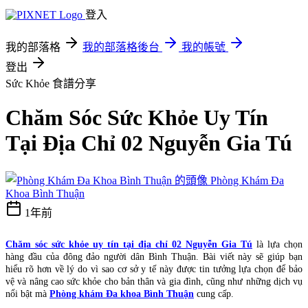
登入
我的部落格
我的部落格後台
我的帳號
登出
Sức Khỏe
食譜分享
Chăm Sóc Sức Khỏe Uy Tín
Tại Địa Chỉ 02 Nguyễn Gia Tú
Phòng Khám Đa
Khoa Bình Thuận
1年前
Chăm sóc sức khỏe uy tín tại địa chỉ 02 Nguyễn Gia Tú
là lựa chọn
hàng đầu của đông đảo người dân Bình Thuận. Bài viết này sẽ giúp bạn
hiểu rõ hơn về lý do vì sao cơ sở y tế này được tin tưởng lựa chọn để bảo
vệ và nâng cao sức khỏe cho bản thân và gia đình, cũng như những dịch vụ
nổi bật mà
Phòng khám Đa khoa Bình Thuận
cung cấp.