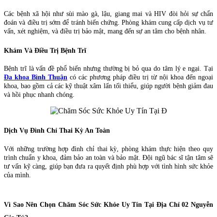
Các bệnh xã hội như sùi mào gà, lậu, giang mai và HIV đòi hỏi sự chẩn
đoán và điều trị sớm để tránh biến chứng. Phòng khám cung cấp dịch vụ tư
vấn, xét nghiệm, và điều trị bảo mật, mang đến sự an tâm cho bệnh nhân.
Khám Và Điều Trị Bệnh Trĩ
Bệnh trĩ là vấn đề phổ biến nhưng thường bị bỏ qua do tâm lý e ngại. Tại
Đa khoa Bình Thuận
có các phương pháp điều trị từ nội khoa đến ngoại
khoa, bao gồm cả các kỹ thuật xâm lấn tối thiểu, giúp người bệnh giảm đau
và hồi phục nhanh chóng.
Dịch Vụ Đình Chỉ Thai Kỳ An Toàn
Với những trường hợp đình chỉ thai kỳ, phòng khám thực hiện theo quy
trình chuẩn y khoa, đảm bảo an toàn và bảo mật. Đội ngũ bác sĩ tận tâm sẽ
tư vấn kỹ càng, giúp bạn đưa ra quyết định phù hợp với tình hình sức khỏe
của mình.
Vì Sao Nên Chọn Chăm Sóc Sức Khỏe Uy Tín Tại Địa Chỉ 02 Nguyễn