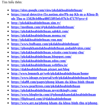
Tìm hiểu thêm:
https://sites.google.com/view/pkdakhoabinhthuan/
https://rural-detective-f1e.notion.site/Ph-ng-Kh-m-a-Khoa-B-
nh-Thu-n-15028cb88ea48055893efc07b3c47179?pvs=4
http://pkdakhoabinhthuan.xim.tv/
https://medium.com/@pkdakhoabinhthuan/
https://pkdakhoabinhthuan.salekit.com/
https://pkdakhoabinhthuan.moma.vn/
http://pkdakhoabinhthuan.vnn.mn/
https://www.bulbapp.com/pkdakhoabinhthuan/
https://phongkhamdakhoabinhthuan.godaddysites.com/
https://pkdakhoabinhthuan.wixsite.com/trang-chu/
https://pkdakhoabinhthuan.blogspot.com/
https://pkdakhoabinhthuan.odoo.com/
https://pkdakhoabinhthuan.webflow.io/
https://dakhoabinhthuan.pixnet.net/blog
http://www.lemmth.gr/web/pkdakhoabinhthuan/home
https://www.ideage.es/portal/web/pkdakhoabinhthuan/home
https://ola88.com/pages/phong-kham-da-khoa-binh-thuan
https://www.pearltrees.com/pkdakhoabinhthuan
https://pkdakhoabinhthuan.mystrikingly.com/
https://www.bloglovin.com/@phongkhamdakhoabinhthuan
https://flipboard.com/@dakhoabinhthuan
https://www.are.na/phong-kham-da-khoa-binh-thu-n/phong-