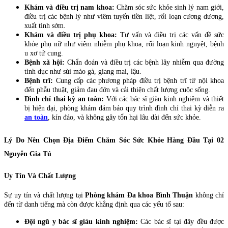
Khám và điều trị nam khoa:
Chăm sóc sức khỏe sinh lý nam giới,
điều trị các bệnh lý như viêm tuyến tiền liệt, rối loạn cương dương,
xuất tinh sớm.
Khám và điều trị phụ khoa:
Tư vấn và điều trị các vấn đề sức
khỏe phụ nữ như viêm nhiễm phụ khoa, rối loạn kinh nguyệt, bệnh
u xơ tử cung.
Bệnh xã hội:
Chẩn đoán và điều trị các bệnh lây nhiễm qua đường
tình dục như sùi mào gà, giang mai, lậu.
Bệnh trĩ:
Cung cấp các phương pháp điều trị bệnh trĩ từ nội khoa
đến phẫu thuật, giảm đau đớn và cải thiện chất lượng cuộc sống.
Đình chỉ thai kỳ an toàn:
Với các bác sĩ giàu kinh nghiệm và thiết
bị hiện đại, phòng khám đảm bảo quy trình đình chỉ thai kỳ diễn ra
an toàn
, kín đáo, và không gây tổn hại lâu dài đến sức khỏe.
Lý Do Nên Chọn Địa Điểm Chăm Sóc Sức Khỏe Hàng Đầu Tại 02
Nguyễn Gia Tú
Uy Tín Và Chất Lượng
Sự uy tín và chất lượng tại
Phòng khám Đa khoa Bình Thuận
không chỉ
đến từ danh tiếng mà còn được khẳng định qua các yếu tố sau:
Đội ngũ y bác sĩ giàu kinh nghiệm:
Các bác sĩ tại đây đều được