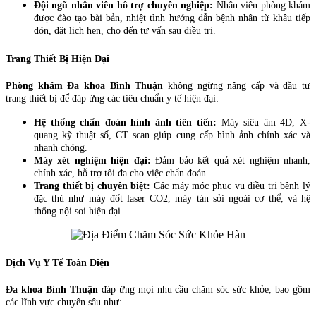
Đội ngũ nhân viên hỗ trợ chuyên nghiệp:
Nhân viên phòng khám
được đào tạo bài bản, nhiệt tình hướng dẫn bệnh nhân từ khâu tiếp
đón, đặt lịch hẹn, cho đến tư vấn sau điều trị.
Trang Thiết Bị Hiện Đại
Phòng khám Đa khoa Bình Thuận
không ngừng nâng cấp và đầu tư
trang thiết bị để đáp ứng các tiêu chuẩn y tế hiện đại:
Hệ thống chẩn đoán hình ảnh tiên tiến:
Máy siêu âm 4D, X-
quang kỹ thuật số, CT scan giúp cung cấp hình ảnh chính xác và
nhanh chóng.
Máy xét nghiệm hiện đại:
Đảm bảo kết quả xét nghiệm nhanh,
chính xác, hỗ trợ tối đa cho việc chẩn đoán.
Trang thiết bị chuyên biệt:
Các máy móc phục vụ điều trị bệnh lý
đặc thù như máy đốt laser CO2, máy tán sỏi ngoài cơ thể, và hệ
thống nội soi hiện đại.
Dịch Vụ Y Tế Toàn Diện
Đa khoa Bình Thuận
đáp ứng mọi nhu cầu chăm sóc sức khỏe, bao gồm
các lĩnh vực chuyên sâu như: