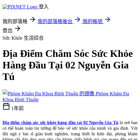
登入
我的部落格
我的部落格後台
我的帳號
登出
Sức Khỏe
生活綜合
Địa Điểm Chăm Sóc Sức Khỏe
Hàng Đầu Tại 02 Nguyễn Gia
Tú
Phòng Khám Đa
Khoa Bình Thuận
1年前
Địa điểm chăm sóc sức khỏe hàng đầu tại 02 Nguyễn Gia Tú
là nơi bạn
có thể hoàn toàn tin tưởng để bảo vệ sức khỏe của mình và gia đình. Với
đội ngũ y bác sĩ giàu kinh nghiệm, trang thiết bị hiện đại, phòng khám
không chỉ đáp ứng mọi nhu cầu khám chữa bệnh mà còn mang đến sự an