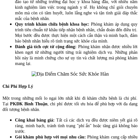
đào tạo từ những trường đại học y khoa hàng đầu, với nhiều năm
kinh nghiệm làm việc trong ngành y tế. Họ không chỉ giỏi chuyên
môn mà còn có tâm huyết, luôn lắng nghe và tận tình giải đáp thắc
mắc của bệnh nhân.
Quy trình khám chữa bệnh khoa học:
Phòng khám áp dụng quy
trình tiêu chuẩn từ khâu tiếp nhận bệnh nhân, chẩn đoán đến điều trị.
Mọi bước đều được thực hiện một cách cẩn thận và minh bạch, đảm
bảo bệnh nhân hiểu rõ tình trạng sức khỏe của mình.
Đánh giá tích cực từ cộng đồng:
Phòng khám nhận được nhiều lời
khen ngợi từ những người từng trải nghiệm dịch vụ. Những phản
hồi này là minh chứng cho sự uy tín và chất lượng mà phòng khám
mang lại.
Chi Phí Hợp Lý
Một trong những mối lo ngại lớn nhất khi đi khám chữa bệnh là chi phí.
Tại
PKĐK Bình Thuận
, chi phí được tối ưu hóa để phù hợp với đa dạng
đối tượng bệnh nhân.
Công khai bảng giá:
Tất cả các dịch vụ đều được niêm yết giá rõ
ràng, minh bạch, tránh tình trạng "phí ẩn" hoặc tăng giá không báo
trước.
Gói khám phù hợp với mọi nhu cầu:
Phòng khám cung cấp nhiều