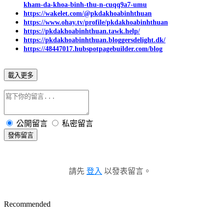
kham-da-khoa-binh-thu-n-cuqq9a7-umu
https://wakelet.com/@pkdakhoabinhthuan
https://www.ohay.tv/profile/pkdakhoabinhthuan
https://pkdakhoabinhthuan.tawk.help/
https://pkdakhoabinhthuan.bloggersdelight.dk/
https://48447017.hubspotpagebuilder.com/blog
載入更多
公開留言
私密留言
發佈留言
請先
登入
以發表留言。
Recommended