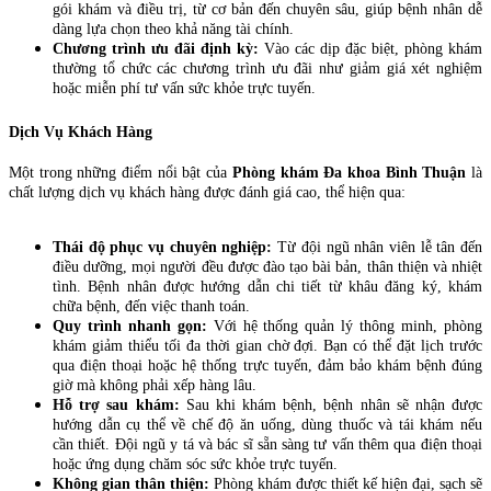
gói khám và điều trị, từ cơ bản đến chuyên sâu, giúp bệnh nhân dễ
dàng lựa chọn theo khả năng tài chính.
Chương trình ưu đãi định kỳ:
Vào các dịp đặc biệt, phòng khám
thường tổ chức các chương trình ưu đãi như giảm giá xét nghiệm
hoặc miễn phí tư vấn sức khỏe trực tuyến.
Dịch Vụ Khách Hàng
Một trong những điểm nổi bật của
Phòng khám Đa khoa Bình Thuận
là
chất lượng dịch vụ khách hàng được đánh giá cao, thể hiện qua:
Thái độ phục vụ chuyên nghiệp:
Từ đội ngũ nhân viên lễ tân đến
điều dưỡng, mọi người đều được đào tạo bài bản, thân thiện và nhiệt
tình. Bệnh nhân được hướng dẫn chi tiết từ khâu đăng ký, khám
chữa bệnh, đến việc thanh toán.
Quy trình nhanh gọn:
Với hệ thống quản lý thông minh, phòng
khám giảm thiểu tối đa thời gian chờ đợi. Bạn có thể đặt lịch trước
qua điện thoại hoặc hệ thống trực tuyến, đảm bảo khám bệnh đúng
giờ mà không phải xếp hàng lâu.
Hỗ trợ sau khám:
Sau khi khám bệnh, bệnh nhân sẽ nhận được
hướng dẫn cụ thể về chế độ ăn uống, dùng thuốc và tái khám nếu
cần thiết. Đội ngũ y tá và bác sĩ sẵn sàng tư vấn thêm qua điện thoại
hoặc ứng dụng chăm sóc sức khỏe trực tuyến.
Không gian thân thiện:
Phòng khám được thiết kế hiện đại, sạch sẽ