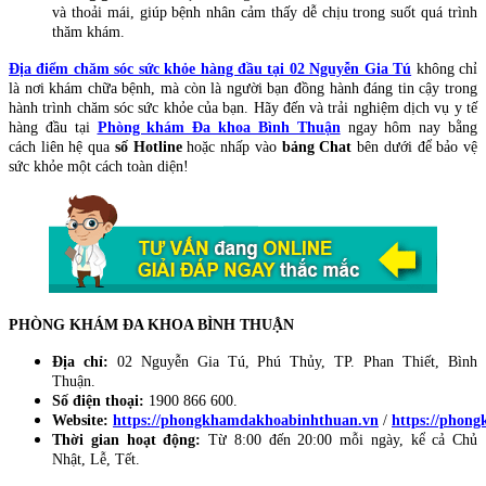
và thoải mái, giúp bệnh nhân cảm thấy dễ chịu trong suốt quá trình
thăm khám.
Địa điểm chăm sóc sức khỏe hàng đầu tại 02 Nguyễn Gia Tú
không chỉ
là nơi khám chữa bệnh, mà còn là người bạn đồng hành đáng tin cậy trong
hành trình chăm sóc sức khỏe của bạn. Hãy đến và trải nghiệm dịch vụ y tế
hàng đầu tại
Phòng khám Đa khoa Bình Thuận
ngay hôm nay bằng
cách liên hệ qua
số Hotline
hoặc nhấp vào
bảng Chat
bên dưới để bảo vệ
sức khỏe một cách toàn diện!
PHÒNG KHÁM ĐA KHOA BÌNH THUẬN
Địa chỉ:
02 Nguyễn Gia Tú, Phú Thủy, TP. Phan Thiết, Bình
Thuận.
Số điện thoại:
1900 866 600.
Website:
https://phongkhamdakhoabinhthuan.vn
/
https://phon
Thời gian hoạt động:
Từ 8:00 đến 20:00 mỗi ngày, kể cả Chủ
Nhật, Lễ, Tết.