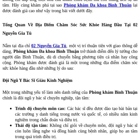
tâm. Hãy cùng khám phá tại sao
Phòng khám Đa khoa Bình Thuận
lại
được đánh giá cao như vậy trong bài viết dưới đây.
Tổng Quan Về Địa Điểm Chăm Sóc Sức Khỏe Hàng Đầu Tại 02
Nguyễn Gia Tú
Nằm tại địa chỉ
02 Nguyễn Gia Tú
, một vị trí thuận tiện với giao thông dễ
dàng,
Phòng khám Đa khoa Bình Thuận
trở thành điểm đến lý tưởng cho
người dân Bình Thuận, dù di chuyển bằng phương tiện cá nhân hay công
cộng. Phòng khám được đánh giá là một trong những địa điểm chăm sóc
sức khỏe hàng đầu nhờ những lý do sau:
Đội Ngũ Y Bác Sĩ Giàu Kinh Nghiệm
Một trong những yếu tố làm nên danh tiếng của
Phòng khám Bình Thuận
chính là đội ngũ y bác sĩ chuyên nghiệp, tận tâm:
Trình độ chuyên môn cao:
Các bác sĩ đều được đào tạo bài bản tại
các trường y danh tiếng trong nước và quốc tế, có nhiều năm kinh
nghiệm trong chẩn đoán và điều trị.
Thái độ tận tâm:
Không chỉ giỏi về chuyên môn, đội ngũ y bác sĩ
còn luôn lắng nghe và đồng hành cùng bệnh nhân, giúp họ an tâm
trong quá trình điều trị.