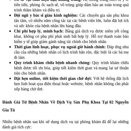
tiên tiến, phòng ốc sạch sẽ, vô trùng giúp đảm bảo an toàn trong quá
trình thăm khám và điều trị.
Đội ngũ y bác sĩ giàu kinh nghiệm:
Các chuyên gia sản phụ khoa
tận tâm, có nhiều năm công tác tại các bệnh viện lớn, luôn đặt lợi ích
và sức khỏe của bệnh nhân lên hàng đầu.
Chi phí hợp lý, minh bạch:
Bảng giá dịch vụ được niêm yết công
khai, không có phụ phí phát sinh bất hợp lý. Hỗ trợ thanh toán bảo
hiểm y tế giúp giảm gánh nặng tài chính cho bệnh nhân.
Thời gian linh hoạt, phục vụ ngoài giờ hành chính:
Đáp ứng nhu
cầu của những bệnh nhân có lịch trình bận rộn, đặc biệt là các bà mẹ
đi làm.
Quy trình khám chữa bệnh nhanh chóng:
Quy trình khám chữa
bệnh được tối ưu hóa, giúp tiết kiệm thời gian và mang lại sự thuận
tiện cho bệnh nhân.
Đặt hẹn online, tiết kiệm thời gian chờ đợi:
Với hệ thống đặt lịch
hẹn linh hoạt qua điện thoại hoặc website, bệnh nhân không cần phải
xếp hàng chờ đợi.
Đánh Giá Từ Bệnh Nhân Về Dịch Vụ Sản Phụ Khoa Tại 02 Nguyễn
Gia Tú
Nhiều bệnh nhân sau khi sử dụng dịch vụ tại phòng khám đã để lại những
đánh giá tích cực: