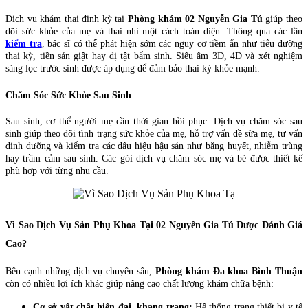
Dịch vụ khám thai định kỳ tại
Phòng khám 02 Nguyễn Gia Tú
giúp theo
dõi sức khỏe của mẹ và thai nhi một cách toàn diện. Thông qua các lần
kiểm tra
, bác sĩ có thể phát hiện sớm các nguy cơ tiềm ẩn như tiểu đường
thai kỳ, tiền sản giật hay dị tật bẩm sinh. Siêu âm 3D, 4D và xét nghiệm
sàng lọc trước sinh được áp dụng để đảm bảo thai kỳ khỏe mạnh.
Chăm Sóc Sức Khỏe Sau Sinh
Sau sinh, cơ thể người mẹ cần thời gian hồi phục. Dịch vụ chăm sóc sau
sinh giúp theo dõi tình trạng sức khỏe của mẹ, hỗ trợ vấn đề sữa mẹ, tư vấn
dinh dưỡng và kiểm tra các dấu hiệu hậu sản như băng huyết, nhiễm trùng
hay trầm cảm sau sinh. Các gói dịch vụ chăm sóc mẹ và bé được thiết kế
phù hợp với từng nhu cầu.
Vì Sao Dịch Vụ Sản Phụ Khoa Tại 02 Nguyễn Gia Tú Được Đánh Giá
Cao?
Bên cạnh những dịch vụ chuyên sâu,
Phòng khám Đa khoa Bình Thuận
còn có nhiều lợi ích khác giúp nâng cao chất lượng khám chữa bệnh:
Cơ sở vật chất hiện đại, khang trang:
Hệ thống trang thiết bị y tế