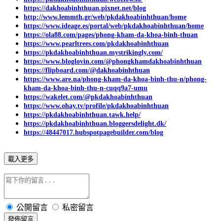
https://dakhoabinhthuan.pixnet.net/blog
http://www.lemmth.gr/web/pkdakhoabinhthuan/home
https://www.ideage.es/portal/web/pkdakhoabinhthuan/home
https://ola88.com/pages/phong-kham-da-khoa-binh-thuan
https://www.pearltrees.com/pkdakhoabinhthuan
https://pkdakhoabinhthuan.mystrikingly.com/
https://www.bloglovin.com/@phongkhamdakhoabinhthuan
https://flipboard.com/@dakhoabinhthuan
https://www.are.na/phong-kham-da-khoa-binh-thu-n/phong-
kham-da-khoa-binh-thu-n-cuqq9a7-umu
https://wakelet.com/@pkdakhoabinhthuan
https://www.ohay.tv/profile/pkdakhoabinhthuan
https://pkdakhoabinhthuan.tawk.help/
https://pkdakhoabinhthuan.bloggersdelight.dk/
https://48447017.hubspotpagebuilder.com/blog
載入更多
公開留言
私密留言
發佈留言