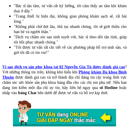
"Bác sĩ tận tâm, tư vấn rất kỹ lưỡng, tôi cảm thấy an tâm khi khám
thai ở đây."
"Trang thiết bị hiện đại, không gian phòng khám sạch sẽ, rất hài
lòng."
"Không phải chờ đợi lâu, thủ tục nhanh chóng, tôi sẽ giới thiệu cho
bạn bè và người thân."
"Dịch vụ chăm sóc sau sinh tuyệt vời, bác sĩ theo dõi tận tình, giúp
tôi hồi phục nhanh chóng."
"Tôi được tư vấn rất chi tiết về các phương pháp hỗ trợ sinh sản, và
giờ tôi đã có tin vui!"
Vì sao dịch vụ sản phụ khoa tại 02 Nguyễn Gia Tú được đánh giá cao
?
Với những thông tin trên, không khó hiểu khi
Phòng khám Đa khoa Bình
Thuận
được đánh giá cao và trở thành địa chỉ đáng tin cậy trong lĩnh vực
chăm sóc sức khỏe sản phụ khoa hàng đầu cho các chị em phụ nữ. Nếu bạn
đang tìm kiếm một địa chỉ uy tín, hãy liên hệ ngay qua
số Hotline
hoặc
nhấp vào
bảng Chat
bên dưới để được tư vấn và hỗ trợ kịp thời.