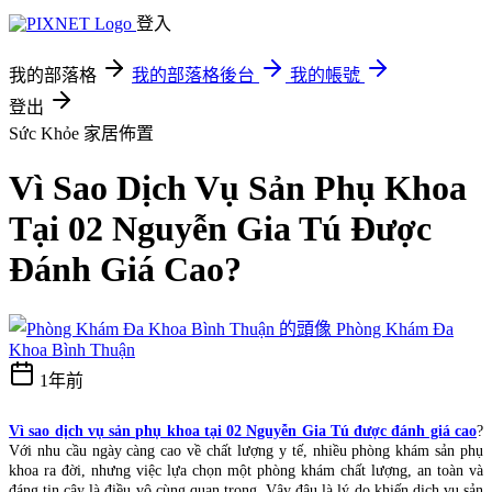
登入
我的部落格
我的部落格後台
我的帳號
登出
Sức Khỏe
家居佈置
Vì Sao Dịch Vụ Sản Phụ Khoa
Tại 02 Nguyễn Gia Tú Được
Đánh Giá Cao?
Phòng Khám Đa
Khoa Bình Thuận
1年前
Vì sao dịch vụ sản phụ khoa tại 02 Nguyễn Gia Tú được đánh giá cao
?
Với nhu cầu ngày càng cao về chất lượng y tế, nhiều phòng khám sản phụ
khoa ra đời, nhưng việc lựa chọn một phòng khám chất lượng, an toàn và
đáng tin cậy là điều vô cùng quan trọng. Vậy đâu là lý do khiến dịch vụ sản