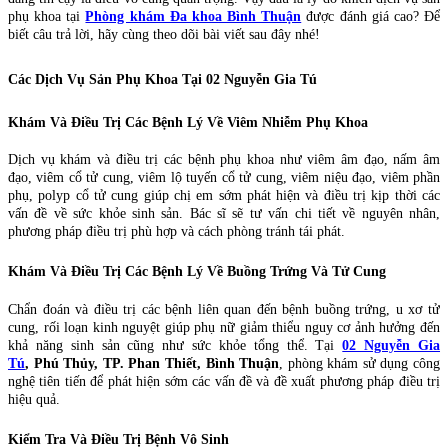
phụ khoa tại
Phòng khám Đa khoa Bình Thuận
được đánh giá cao? Để
biết câu trả lời, hãy cùng theo dõi bài viết sau đây nhé!
Các Dịch Vụ Sản Phụ Khoa Tại 02 Nguyễn Gia Tú
Khám Và Điều Trị Các Bệnh Lý Về Viêm Nhiễm Phụ Khoa
Dịch vụ khám và điều trị các bệnh phụ khoa như viêm âm đạo, nấm âm
đạo, viêm cổ tử cung, viêm lộ tuyến cổ tử cung, viêm niệu đạo, viêm phần
phụ, polyp cổ tử cung giúp chị em sớm phát hiện và điều trị kịp thời các
vấn đề về sức khỏe sinh sản. Bác sĩ sẽ tư vấn chi tiết về nguyên nhân,
phương pháp điều trị phù hợp và cách phòng tránh tái phát.
Khám Và Đ
iều Trị Các
Bệnh Lý Về Buồng Trứng Và Tử Cung
Chẩn đoán và điều trị các bệnh liên quan đến bệnh buồng trứng, u xơ tử
cung, rối loạn kinh nguyệt giúp phụ nữ giảm thiểu nguy cơ ảnh hưởng đến
khả năng sinh sản cũng như sức khỏe tổng thể. Tại
02 Nguyễn Gia
Tú
, Phú Thủy, TP. Phan Thiết, Bình Thuận
, p
hòng khám
sử dụng công
nghệ tiên tiến để phát hiện sớm các vấn đề và đề xuất phương pháp điều trị
hiệu quả.
Kiểm Tra Và Điều Trị Bệnh Vô Sinh