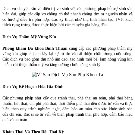
Dịch vụ chuyên sâu về điều trị vô sinh với các phương pháp hỗ trợ sinh sản
hiện đại, giúp các cặp vợ chồng có thể nhanh chóng tìm ra nguyên nhân và
có hướng điều trị phù hợp. Các kỹ thuật như thụ tinh nhân tạo, IVF, kích
thích rụng trứng được thực hiện bởi các chuyên gia hàng đầu.
Dịch Vụ Thẩm Mỹ Vùng Kín
Phòng khám Đa khoa Bình Thuận
cung cấp các phương pháp thẩm mỹ
vùng kín giúp chị em lấy lại sự tự tin và cải thiện chất lượng cuộc sống.
Các dịch vụ bao gồm thu nhỏ âm đạo, tạo hình môi bé, làm hồng vùng kín
nhằm cải thiện thẩm mỹ và tăng cường chức năng sinh lý.
Dịch Vụ Kế Hoạch Hóa Gia Đình
Các phương pháp như cấy que tránh thai, phá thai an toàn, phá thai bằng
thuốc, hút thai, chi phí phá thai, thời điểm phá thai đều được tư vấn và thực
hiện theo quy trình nghiêm ngặt, đảm bảo an toàn cho sức khỏe sinh sản
của chị em. Bác sĩ sẽ tư vấn về biện pháp tránh thai phù hợp, đảm bảo hiệu
quả và an toàn.
Khám Thai Và Theo Dõi Thai Kỳ