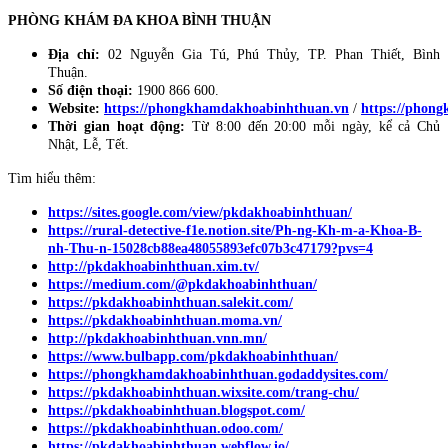
PHÒNG KHÁM ĐA KHOA BÌNH THUẬN
Địa chỉ:
02 Nguyễn Gia Tú, Phú Thủy, TP. Phan Thiết, Bình
Thuận.
Số điện thoại:
1900 866 600.
Website:
https://phongkhamdakhoabinhthuan.vn
/
https://phon
Thời gian hoạt động:
Từ 8:00 đến 20:00 mỗi ngày, kể cả Chủ
Nhật, Lễ, Tết.
Tìm hiểu thêm:
https://sites.google.com/view/pkdakhoabinhthuan/
https://rural-detective-f1e.notion.site/Ph-ng-Kh-m-a-Khoa-B-
nh-Thu-n-15028cb88ea48055893efc07b3c47179?pvs=4
http://pkdakhoabinhthuan.xim.tv/
https://medium.com/@pkdakhoabinhthuan/
https://pkdakhoabinhthuan.salekit.com/
https://pkdakhoabinhthuan.moma.vn/
http://pkdakhoabinhthuan.vnn.mn/
https://www.bulbapp.com/pkdakhoabinhthuan/
https://phongkhamdakhoabinhthuan.godaddysites.com/
https://pkdakhoabinhthuan.wixsite.com/trang-chu/
https://pkdakhoabinhthuan.blogspot.com/
https://pkdakhoabinhthuan.odoo.com/
https://pkdakhoabinhthuan.webflow.io/