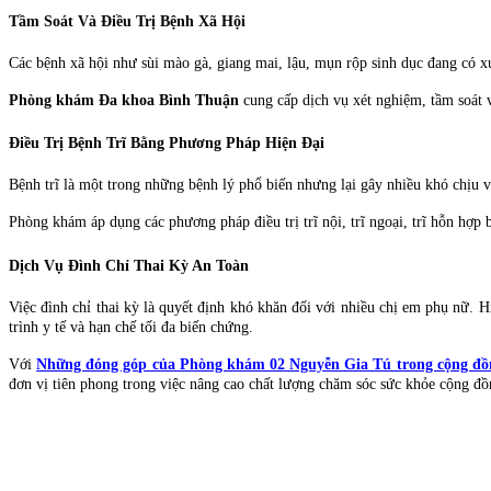
Tầm Soát Và Điều Trị Bệnh Xã Hội
Các bệnh xã hội như sùi mào gà, giang mai, lậu, mụn rộp sinh dục đang có 
Phòng khám Đa khoa Bình Thuận
cung cấp dịch vụ xét nghiệm, tầm soát v
Điều Trị Bệnh Trĩ Bằng Phương Pháp Hiện Đại
Bệnh trĩ là một trong những bệnh lý phổ biến nhưng lại gây nhiều khó chịu 
Phòng khám áp dụng các phương pháp điều trị trĩ nội, trĩ ngoại, trĩ hỗn hợp
Dịch Vụ Đình Chỉ Thai Kỳ An Toàn
Việc đình chỉ thai kỳ là quyết định khó khăn đối với nhiều chị em phụ nữ. 
trình y tế và hạn chế tối đa biến chứng.
Với
Những đóng góp của Phòng khám 02 Nguyễn Gia Tú trong cộng đồn
đơn vị tiên phong trong việc nâng cao chất lượng chăm sóc sức khỏe cộng đ