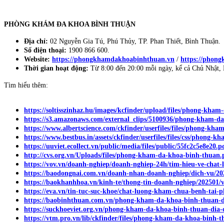
PHÒNG KHÁM ĐA KHOA BÌNH THUẬN
Địa chỉ:
02 Nguyễn Gia Tú, Phú Thủy, TP. Phan Thiết, Bình Thuận.
Số điện thoại:
1900 866 600.
Website:
https://phongkhamdakhoabinhthuan.vn
/
https://phon
Thời gian hoạt động:
Từ 8:00 đến 20:00 mỗi ngày, kể cả Chủ Nhật, 
Tìm hiểu thêm:
https://soltisszinhaz.hu/images/kcfinder/upload/files/phong-kha
https://s3.amazonaws.com/external_clips/5100936/phong-kham-d
https://www.albertscience.com/ckfinder/userfiles/files/phong-kh
https://www.bestbus.in/assets/ckfinder/userfiles/files/css/phong
https://uuviet.ecollect.vn/public/media/files/public/55fc2c5e8e20.p
http://cvs.org.vn/Uploads/files/phong-kham-da-khoa-binh-thuan.
https://vov.vn/doanh-nghiep/doanh-nghiep-24h/tim-hieu-ve-cha
https://baodongnai.com.vn/doanh-nhan-doanh-nghiep/dich-vu/20
https://baokhanhhoa.vn/kinh-te/thong-tin-doanh-nghiep/202501
https://eva.vn/tin-tuc-suc-khoe/chat-luong-kham-chua-benh-ta
https://baobinhthuan.com.vn/phong-kham-da-khoa-binh-thuan-di
https://suckhoeviet.org.vn/phong-kham-da-khoa-binh-thuan-dia
https://vtm.pro.vn/lib/ckfinder/files/phong-kham-da-khoa-binh-