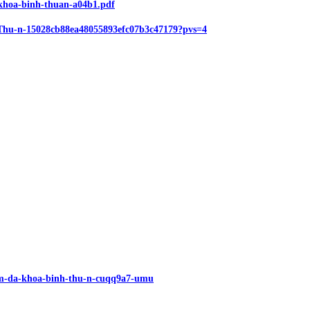
a-khoa-binh-thuan-a04b1.pdf
h-Thu-n-15028cb88ea48055893efc07b3c47179?pvs=4
am-da-khoa-binh-thu-n-cuqq9a7-umu