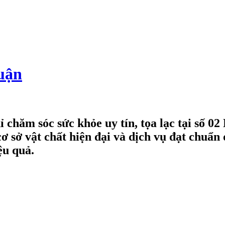
uận
chăm sóc sức khỏe uy tín, tọa lạc tại số 0
 cơ sở vật chất hiện đại và dịch vụ đạt chu
ệu quả.