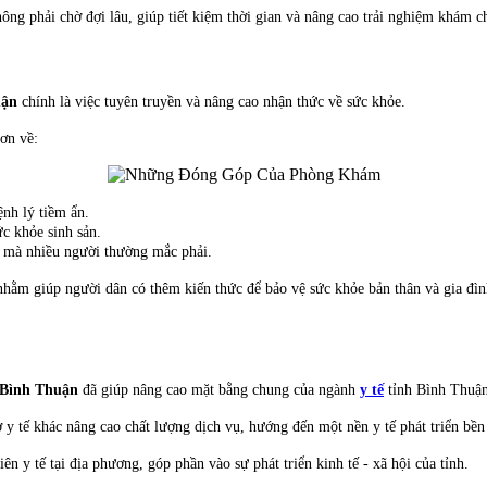
ông phải chờ đợi lâu, giúp tiết kiệm thời gian và nâng cao trải nghiệm khám c
uận
chính là việc tuyên truyền và nâng cao nhận thức về sức khỏe.
ơn về:
nh lý tiềm ẩn.
c khỏe sinh sản.
 mà nhiều người thường mắc phải.
ằm giúp người dân có thêm kiến thức để bảo vệ sức khỏe bản thân và gia đìn
Bình Thuận
đã giúp nâng cao mặt bằng chung của ngành
y tế
tỉnh Bình Thuận
 y tế khác nâng cao chất lượng dịch vụ, hướng đến một nền y tế phát triển bền
ên y tế tại địa phương, góp phần vào sự phát triển kinh tế - xã hội của tỉnh.