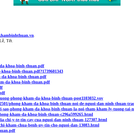
gkhambinhthuan.vn
.
Lễ, Tết.
m-da-khoa-binh-thuan.pdf
a-khoa-binh-thuan.pdf?1739601343
am-da-khoa-binh-thuan.pdf
-kham-da-khoa-binh-thuan.pdf
df
pdf
t-luong-phong-kham-da-khoa-binh-thuan-post1103032.vov
2501/phong-kham-da-khoa-binh-thuan-noi-de-nguoi-dan-ninh-thuan-trao
/vi-sao-phong-kham-da-khoa-binh-thuan-la-noi-tham-kham-ly-tuong-tai-n
i-phong-kham-da-khoa-binh-thuan-c296a599265.html
a-chi-y-te-tin-cay-cua-nguoi-dan-ninh-thuan-127307.html
-chi-kham-chua-benh-uy-tin-cho-nguoi-dan-13083.html
thuan.pdf