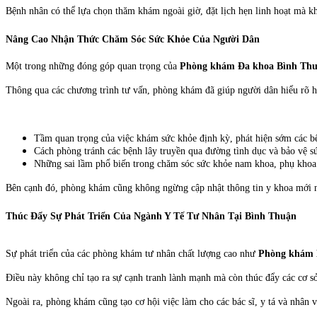
Bệnh nhân có thể lựa chọn thăm khám ngoài giờ, đặt lịch hẹn linh hoạt mà kh
Nâng Cao Nhận Thức Chăm Sóc Sức Khỏe Của Người Dân
Một trong những đóng góp quan trọng của
Phòng khám Đa khoa Bình Th
Thông qua các chương trình tư vấn, phòng khám đã giúp người dân hiểu rõ h
Tầm quan trọng của việc khám sức khỏe định kỳ, phát hiện sớm các bệ
Cách phòng tránh các bệnh lây truyền qua đường tình dục và bảo vệ sứ
Những sai lầm phổ biến trong chăm sóc sức khỏe nam khoa, phụ khoa
Bên cạnh đó, phòng khám cũng không ngừng cập nhật thông tin y khoa mới nh
Thúc Đẩy Sự Phát Triển Của Ngành Y Tế Tư Nhân Tại Bình Thuận
Sự phát triển của các phòng khám tư nhân chất lượng cao như
Phòng khám 
Điều này không chỉ tạo ra sự cạnh tranh lành mạnh mà còn thúc đẩy các cơ sở
Ngoài ra, phòng khám cũng tạo cơ hội việc làm cho các bác sĩ, y tá và nhân vi