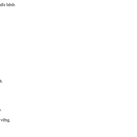
hữa bệnh.
h.
.
 vững.