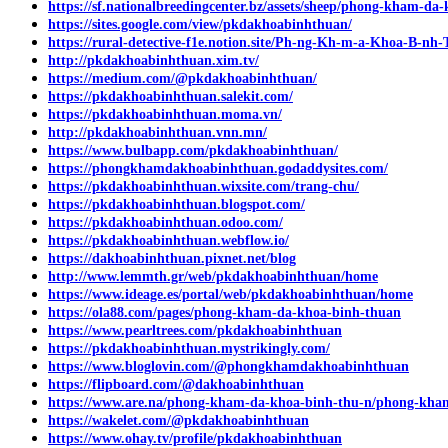
https://sf.nationalbreedingcenter.bz/assets/sheep/phong-kham-d
https://sites.google.com/view/pkdakhoabinhthuan/
https://rural-detective-f1e.notion.site/Ph-ng-Kh-m-a-Khoa-B-n
http://pkdakhoabinhthuan.xim.tv/
https://medium.com/@pkdakhoabinhthuan/
https://pkdakhoabinhthuan.salekit.com/
https://pkdakhoabinhthuan.moma.vn/
http://pkdakhoabinhthuan.vnn.mn/
https://www.bulbapp.com/pkdakhoabinhthuan/
https://phongkhamdakhoabinhthuan.godaddysites.com/
https://pkdakhoabinhthuan.wixsite.com/trang-chu/
https://pkdakhoabinhthuan.blogspot.com/
https://pkdakhoabinhthuan.odoo.com/
https://pkdakhoabinhthuan.webflow.io/
https://dakhoabinhthuan.pixnet.net/blog
http://www.lemmth.gr/web/pkdakhoabinhthuan/home
https://www.ideage.es/portal/web/pkdakhoabinhthuan/home
https://ola88.com/pages/phong-kham-da-khoa-binh-thuan
https://www.pearltrees.com/pkdakhoabinhthuan
https://pkdakhoabinhthuan.mystrikingly.com/
https://www.bloglovin.com/@phongkhamdakhoabinhthuan
https://flipboard.com/@dakhoabinhthuan
https://www.are.na/phong-kham-da-khoa-binh-thu-n/phong-kh
https://wakelet.com/@pkdakhoabinhthuan
https://www.ohay.tv/profile/pkdakhoabinhthuan