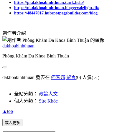
https://pkdakhoabinhthuan.tawk.help/
https://pkdakhoabinhthuan.bloggersdelight.dk/
https://48447017.hubspotpagebuilder.com/blog
創作者介紹
dakhoabinhthuan
Phòng Khám Đa Khoa Bình Thuận
dakhoabinhthuan 發表在
痞客邦
留言
(0)
人氣(
3
)
全站分類：
政論人文
個人分類：
Sức Khỏe
▲top
載入更多