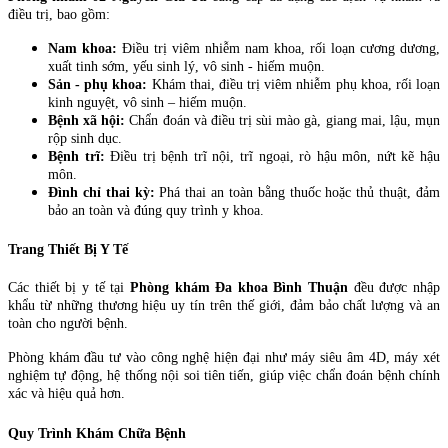
điều trị, bao gồm:
Nam khoa:
Điều trị viêm nhiễm nam khoa, rối loạn cương dương,
xuất tinh sớm, yếu sinh lý, vô sinh - hiếm muộn.
Sản - phụ khoa:
Khám thai, điều trị viêm nhiễm phụ khoa, rối loạn
kinh nguyệt, vô sinh – hiếm muộn.
Bệnh xã hội:
Chẩn đoán và điều trị sùi mào gà, giang mai, lậu, mụn
rộp sinh dục.
Bệnh trĩ:
Điều trị bệnh trĩ nội, trĩ ngoại, rò hậu môn, nứt kẽ hậu
môn.
Đình chỉ thai kỳ:
Phá thai an toàn bằng thuốc hoặc thủ thuật, đảm
bảo an toàn và đúng quy trình y khoa.
Trang Thiết Bị Y Tế
Các thiết bị y tế tại
Phòng khám Đa khoa Bình Thuận
đều được nhập
khẩu từ những thương hiệu uy tín trên thế giới, đảm bảo chất lượng và an
toàn cho người bệnh.
Phòng khám đầu tư vào công nghệ hiện đại như máy siêu âm 4D, máy xét
nghiệm tự động, hệ thống nội soi tiên tiến, giúp việc chẩn đoán bệnh chính
xác và hiệu quả hơn.
Quy Trình Khám Chữa Bệnh