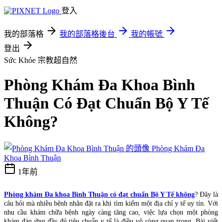
登入
我的部落格
我的部落格後台
我的帳號
登出
Sức Khỏe
宗教超自然
Phòng Khám Đa Khoa Bình
Thuận Có Đạt Chuẩn Bộ Y Tế
Không?
Phòng Khám Đa
Khoa Bình Thuận
1年前
Phòng khám Đa khoa Bình Thuận có đạt chuẩn Bộ Y Tế không
? Đây là
câu hỏi mà nhiều bệnh nhân đặt ra khi tìm kiếm một địa chỉ y tế uy tín. Với
nhu cầu khám chữa bệnh ngày càng tăng cao, việc lựa chọn một phòng
khám đáp ứng đầy đủ tiêu chuẩn y tế là điều vô cùng quan trọng. Bài viết