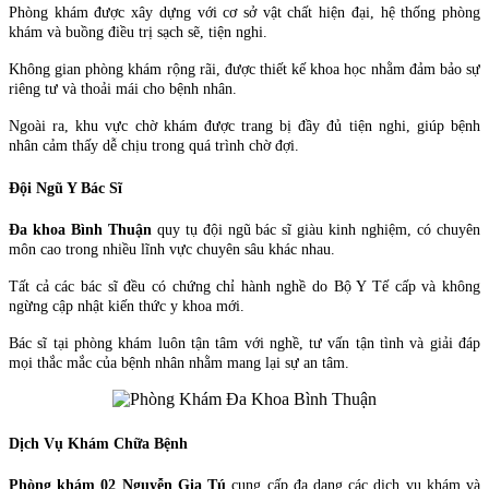
Phòng khám được xây dựng với cơ sở vật chất hiện đại, hệ thống phòng
khám và buồng điều trị sạch sẽ, tiện nghi.
Không gian phòng khám rộng rãi, được thiết kế khoa học nhằm đảm bảo sự
riêng tư và thoải mái cho bệnh nhân.
Ngoài ra, khu vực chờ khám được trang bị đầy đủ tiện nghi, giúp bệnh
nhân cảm thấy dễ chịu trong quá trình chờ đợi.
Đội Ngũ Y Bác Sĩ
Đa khoa Bình Thuận
quy tụ đội ngũ bác sĩ giàu kinh nghiệm, có chuyên
môn cao trong nhiều lĩnh vực chuyên sâu khác nhau.
Tất cả các bác sĩ đều có chứng chỉ hành nghề do Bộ Y Tế cấp và không
ngừng cập nhật kiến thức y khoa mới.
Bác sĩ tại phòng khám luôn tận tâm với nghề, tư vấn tận tình và giải đáp
mọi thắc mắc của bệnh nhân nhằm mang lại sự an tâm.
Dịch Vụ Khám Chữa Bệnh
Phòng khám 02 Nguyễn Gia Tú
cung cấp đa dạng các dịch vụ khám và