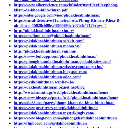
https://www.albertscience.com/ckfinder/userfiles/files/phong-
kham-da-khoa-binh-thuan.pdf
https://sites.google.com/view/pkdakhoabinhthuan/
https://rural-detective-f1e.notion.site/Ph-ng-Kh-m-a-Khoa-B-
nh-Thu-n-15028cb88ea48055893efc07b3c47179?pvs=4
http://pkdakhoabinhthuan.xim.tv/
https://medium.com/@pkdakhoabinhthuan/
https://pkdakhoabinhthuan.salekit.com/
https://pkdakhoabinhthuan.moma.vn/
http://pkdakhoabinhthuan.vnn.mn/
https://www.bulbapp.com/pkdakhoabinhthuan/
https://phongkhamdakhoabinhthuan.godaddysites.com/
https://pkdakhoabinhthuan.wixsite.com/trang-chu/
https://pkdakhoabinhthuan.blogspot.com/
https://pkdakhoabinhthuan.odoo.com/
https://pkdkbinhthuan.webflow.io/
https://dakhoabinhthuan.pixnet.net/blog
http://www.lemmth.gr/web/pkdakhoabinhthuan/home
https://www.ideage.es/portal/web/pkdakhoabinhthuan/home
https://ola88.com/pages/phong-kham-da-khoa-binh-thuan
https://www.pearltrees.com/pkdakhoabinhthuan
https://pkdakhoabinhthuan.mystrikingly.com/
https://www.bloglovin.com/@phongkhamdakhoabinhthuan
https://flipboard.com/@dakhoabinhthuan