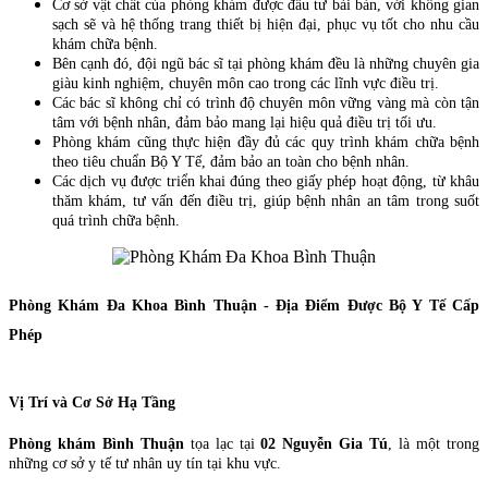
Cơ sở vật chất của phòng khám được đầu tư bài bản, với không gian
sạch sẽ và hệ thống trang thiết bị hiện đại, phục vụ tốt cho nhu cầu
khám chữa bệnh.
Bên cạnh đó, đội ngũ bác sĩ tại phòng khám đều là những chuyên gia
giàu kinh nghiệm, chuyên môn cao trong các lĩnh vực điều trị.
Các bác sĩ không chỉ có trình độ chuyên môn vững vàng mà còn tận
tâm với bệnh nhân, đảm bảo mang lại hiệu quả điều trị tối ưu.
Phòng khám cũng thực hiện đầy đủ các quy trình khám chữa bệnh
theo tiêu chuẩn Bộ Y Tế, đảm bảo an toàn cho bệnh nhân.
Các dịch vụ được triển khai đúng theo giấy phép hoạt động, từ khâu
thăm khám, tư vấn đến điều trị, giúp bệnh nhân an tâm trong suốt
quá trình chữa bệnh.
Phòng Khám Đa Khoa Bình Thuận - Địa Điểm Được Bộ Y Tế Cấp
Phép
Vị Trí và Cơ Sở Hạ Tầng
Phòng khám Bình Thuận
tọa lạc tại
02 Nguyễn Gia Tú
, là một trong
những cơ sở y tế tư nhân uy tín tại khu vực.