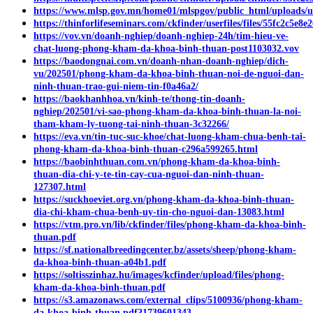
https://www.mlsp.gov.mn/home01/mlspgov/public_html/uploads/user
https://thinforlifeseminars.com/ckfinder/userfiles/files/55fc2c5e8e
https://vov.vn/doanh-nghiep/doanh-nghiep-24h/tim-hieu-ve-
chat-luong-phong-kham-da-khoa-binh-thuan-post1103032.vov
https://baodongnai.com.vn/doanh-nhan-doanh-nghiep/dich-
vu/202501/phong-kham-da-khoa-binh-thuan-noi-de-nguoi-dan-
ninh-thuan-trao-gui-niem-tin-f0a46a2/
https://baokhanhhoa.vn/kinh-te/thong-tin-doanh-
nghiep/202501/vi-sao-phong-kham-da-khoa-binh-thuan-la-noi-
tham-kham-ly-tuong-tai-ninh-thuan-3c32266/
https://eva.vn/tin-tuc-suc-khoe/chat-luong-kham-chua-benh-tai-
phong-kham-da-khoa-binh-thuan-c296a599265.html
https://baobinhthuan.com.vn/phong-kham-da-khoa-binh-
thuan-dia-chi-y-te-tin-cay-cua-nguoi-dan-ninh-thuan-
127307.html
https://suckhoeviet.org.vn/phong-kham-da-khoa-binh-thuan-
dia-chi-kham-chua-benh-uy-tin-cho-nguoi-dan-13083.html
https://vtm.pro.vn/lib/ckfinder/files/phong-kham-da-khoa-binh-
thuan.pdf
https://sf.nationalbreedingcenter.bz/assets/sheep/phong-kham-
da-khoa-binh-thuan-a04b1.pdf
https://soltisszinhaz.hu/images/kcfinder/upload/files/phong-
kham-da-khoa-binh-thuan.pdf
https://s3.amazonaws.com/external_clips/5100936/phong-kham-
da-khoa-binh-thuan.pdf?1739601343