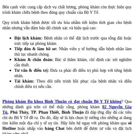
Bên cạnh việc cung cấp dịch vụ chất lượng, phòng khám còn thực hiện quy
trình khám chữa bệnh theo đúng quy chuẩn của Bộ Y Tế.
Quy trình khám bệnh được tối ưu hóa nhằm tiết kiệm thời gian cho bệnh
nhân nhưng vẫn đảm bảo độ chính xác và hiệu quả cao:
Đặt lịch khám:
Bệnh nhân có thể đặt lịch trước qua tổng đài hoặc
trực tiếp tại phòng khám.
Tiếp đón & làm hồ sơ:
Nhân viên y tế hướng dẫn bệnh nhân làm
thủ tục nhanh chóng.
Khám & chẩn đoán:
Bác sĩ thăm khám, chỉ định các xét nghiệm
cần thiết.
Tư vấn & điều trị:
Đưa ra phác đồ điều trị phù hợp với từng bệnh
nhân.
Tái khám:
Theo dõi tiến trình hồi phục của bệnh nhân và điều
chỉnh điều trị nếu cần.
Phòng khám Đa khoa Bình Thuận có đạt chuẩn Bộ Y Tế không
? Qua
những đánh giá trên có thể thấy rằng, phòng khám
02 Nguyễn Gia
Tú
, Phú Thủy, TP. Phan Thiết, Bình Thuận
đã đáp ứng đầy đủ các tiêu
chí do Bộ Y Tế đề ra. Do đó, đây sẽ là lựa chọn lý tưởng cho những ai đang
tìm kiếm một địa chỉ y tế uy tín. Hãy liên hệ ngay với phòng khám qua
số
Hotline
hoặc nhấp vào
bảng Chat
bên dưới để được tư vấn và đặt lịch
khám sớm nhé!