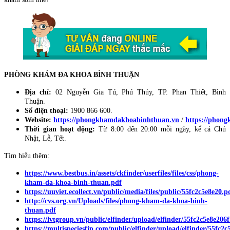
PHÒNG KHÁM ĐA KHOA BÌNH THUẬN
Địa chỉ:
02 Nguyễn Gia Tú, Phú Thủy, TP. Phan Thiết, Bình
Thuận.
Số điện thoại:
1900 866 600.
Website:
https://phongkhamdakhoabinhthuan.vn
/
https://phon
Thời gian hoạt động:
Từ 8:00 đến 20:00 mỗi ngày, kể cả Chủ
Nhật, Lễ, Tết.
Tìm hiểu thêm:
https://www.bestbus.in/assets/ckfinder/userfiles/files/css/phong-
kham-da-khoa-binh-thuan.pdf
https://uuviet.ecollect.vn/public/media/files/public/55fc2c5e8e20.p
http://cvs.org.vn/Uploads/files/phong-kham-da-khoa-binh-
thuan.pdf
https://lvtgroup.vn/public/elfinder/upload/elfinder/55fc2c5e8e206f
https://multispeciesfip.com/public/elfinder/upload/elfinder/55fc2c