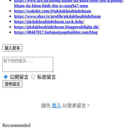
https://www.are.na/phong-kham-da-khoa-binh-thu-n/phong-
kham-da-khoa-binh-thu-n-cuqq9a7-umu
https://wakelet.com/@pkdakhoabinhthuan
https://www.ohay.tv/profile/pkdakhoabinhthuan
https://pkdakhoabinhthuan.tawk.help/
https://pkdakhoabinhthuan.bloggersdelight.dk/
https://48447017.hubspotpagebuilder.com/blog
載入更多
公開留言
私密留言
發佈留言
請先
登入
以發表留言。
Recommended